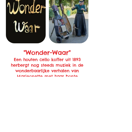
"Wonder-Waar"
Een houten cello koffer uit 1893
herbergt nog steeds muziek in de
wonderbaarlijke verhalen van
Marieonette met haar bonte
verzameling.
Samen met de grote en kleine
mensen in het publiek knutselen en
spelen we een oneindig verhaal.
Filmpje - Wonder Waar 2024